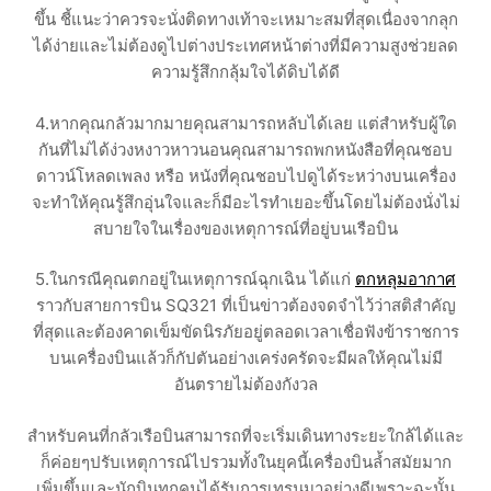
ขึ้น ชี้แนะว่าควรจะนั่งติดทางเท้าจะเหมาะสมที่สุดเนื่องจากลุก
ได้ง่ายและไม่ต้องดูไปต่างประเทศหน้าต่างที่มีความสูงช่วยลด
ความรู้สึกกลุ้มใจได้ดิบได้ดี
4.หากคุณกลัวมากมายคุณสามารถหลับได้เลย แต่สำหรับผู้ใด
กันที่ไม่ได้ง่วงหงาวหาวนอนคุณสามารถพกหนังสือที่คุณชอบ
ดาวน์โหลดเพลง หรือ หนังที่คุณชอบไปดูได้ระหว่างบนเครื่อง
จะทำให้คุณรู้สึกอุ่นใจและก็มีอะไรทำเยอะขึ้นโดยไม่ต้องนั่งไม่
สบายใจในเรื่องของเหตุการณ์ที่อยู่บนเรือบิน
5.ในกรณีคุณตกอยู่ในเหตุการณ์ฉุกเฉิน ได้แก่
ตกหลุมอากาศ
ราวกับสายการบิน SQ321 ที่เป็นข่าวต้องจดจำไว้ว่าสติสำคัญ
ที่สุดและต้องคาดเข็มขัดนิรภัยอยู่ตลอดเวลาเชื่อฟังข้าราชการ
บนเครื่องบินแล้วก็กัปตันอย่างเคร่งครัดจะมีผลให้คุณไม่มี
อันตรายไม่ต้องกังวล
สำหรับคนที่กลัวเรือบินสามารถที่จะเริ่มเดินทางระยะใกล้ได้และ
ก็ค่อยๆปรับเหตุการณ์ไปรวมทั้งในยุคนี้เครื่องบินล้ำสมัยมาก
เพิ่มขึ้นและนักบินทุกคนได้รับการเทรนมาอย่างดีเพราะฉะนั้น