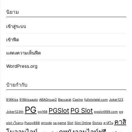
นิยาม
เข้าสู่ระบบ
เข้าฟีด
แสดงความเห็นฟีด
WordPress.org
ป้ายกำกับ
918Kiss
918kissauto
ABAGroup2
Baccarat
Casino
fullsloteiei.com
Joker123
PG
PGSlot
PG Slot
Joker123th
pg168
pgslot999.com
pg
คาสิ
slot เว็บตรง
Pussy888
qrcode
sa game
Slot
Slot Online
Slotxo
คาสิโน