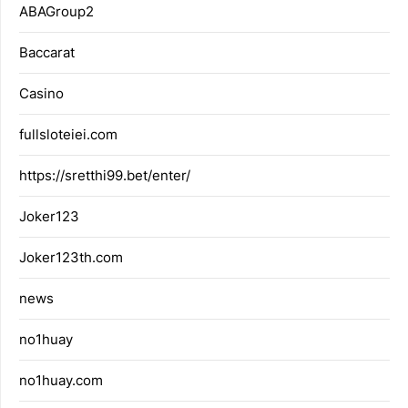
ABAGroup2
Baccarat
Casino
fullsloteiei.com
https://sretthi99.bet/enter/
Joker123
Joker123th.com
news
no1huay
no1huay.com