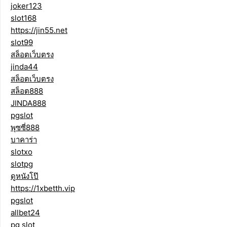
joker123
slot168
https://jin55.net
slot99
สล็อตเว็บตรง
jinda44
สล็อตเว็บตรง
สล็อต888
JINDA888
pgslot
พุซซี่888
บาคาร่า
slotxo
slotpg
ดูหนังโป๊
https://1xbetth.vip
pgslot
allbet24
pg slot