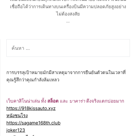
เชื่อถือได้ว่าการเดินทางบนเครื่องบินมีความปลอดภัยสูงอย่าง
ไม่ต้องสงสัย
…
ค้นหา
สำหรับ:
การบรรลุเป้าหมายมักมีสาเหตุมาจากการยืนยันตัวตนในเวลาที่
คุณรู้สึกว่าคุณกำลังล้มเหลว
เว็บคาสิโนน่าเล่น ทั้ง
สล็อต
และ
บาคาร่า
ตึงจริงแตกบ่อยมาก
https://918kissauto.xyz
หนังชนโรง
https://sagame168th.club
joker123