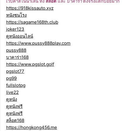
เว็บคาสิโนน่าเล่น ทั้ง
สล็อต
และ
บาคาร่า
ตึงจริงแตกบ่อยมาก
https://918kissauto.xyz
หนังชนโรง
https://sagame168th.club
joker123
ดูหนังออนไลน์
https://www.pussy888play.com
pussy888
บาคาร่า168
https://www.pgslot.golf
pgslot77
pg99
fullslotpg
live22
ดูหนัง
ดูหนังฟรี
ดูหนังฟรี
สล็อต168
https://hongkong456.me