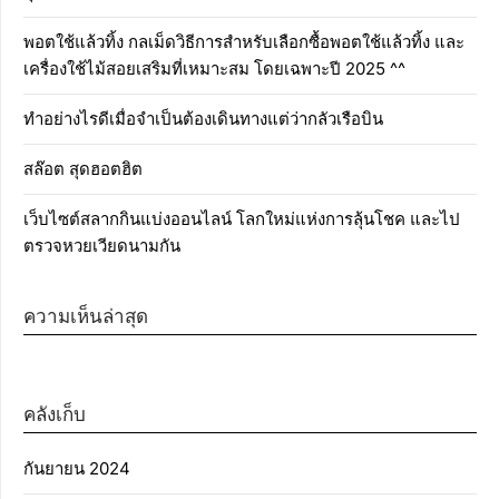
พอตใช้แล้วทิ้ง กลเม็ดวิธีการสำหรับเลือกซื้อพอตใช้แล้วทิ้ง และ
เครื่องใช้ไม้สอยเสริมที่เหมาะสม โดยเฉพาะปี 2025 ^^
ทำอย่างไรดีเมื่อจำเป็นต้องเดินทางแต่ว่ากลัวเรือบิน
สล๊อต สุดฮอตฮิต
เว็บไซต์สลากกินแบ่งออนไลน์ โลกใหม่แห่งการลุ้นโชค และไป
ตรวจหวยเวียดนามกัน
ความเห็นล่าสุด
คลังเก็บ
กันยายน 2024